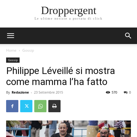
Droppergent
Le ultime notizie a portata di click
Home
Gossip
Gossip
Philippe Léveillé si mostra
come mamma l’ha fatto
By
Redazione
-
23 Settembre 2015
570
0