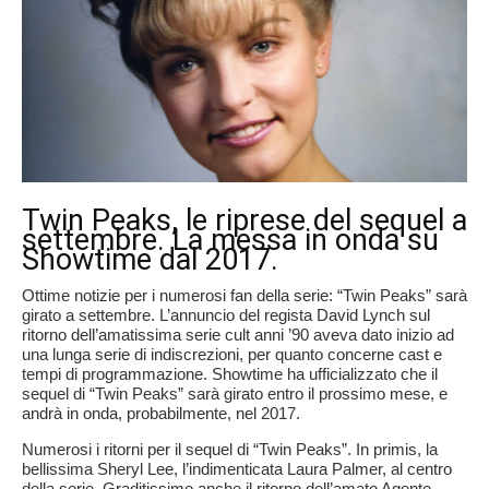
Twin Peaks, le riprese del sequel a
settembre. La messa in onda su
Showtime dal 2017.
Ottime notizie per i numerosi fan della serie: “Twin Peaks” sarà
girato a settembre. L’annuncio del regista David Lynch sul
ritorno dell’amatissima serie cult anni ’90 aveva dato inizio ad
una lunga serie di indiscrezioni, per quanto concerne cast e
tempi di programmazione. Showtime ha ufficializzato che il
sequel di “Twin Peaks” sarà girato entro il prossimo mese, e
andrà in onda, probabilmente, nel 2017.
Numerosi i ritorni per il sequel di “Twin Peaks”. In primis, la
bellissima Sheryl Lee, l’indimenticata Laura Palmer, al centro
della serie. Graditissimo anche il ritorno dell’amato Agente