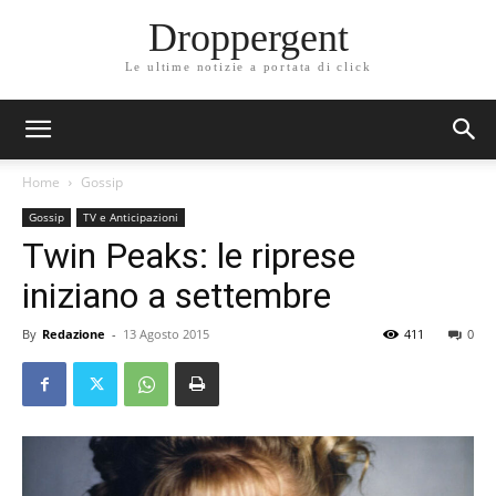
Droppergent
Le ultime notizie a portata di click
Home
Gossip
Gossip
TV e Anticipazioni
Twin Peaks: le riprese
iniziano a settembre
By
Redazione
-
13 Agosto 2015
411
0