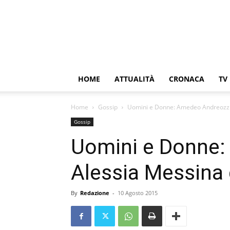
HOME
ATTUALITÀ
CRONACA
TV
Home
Gossip
Uomini e Donne: Amedeo Andreozzi 
Gossip
Uomini e Donne:
Alessia Messina 
By
Redazione
-
10 Agosto 2015