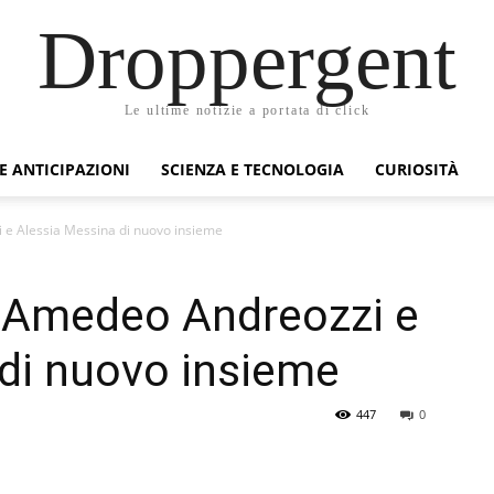
Droppergent
Le ultime notizie a portata di click
 E ANTICIPAZIONI
SCIENZA E TECNOLOGIA
CURIOSITÀ
e Alessia Messina di nuovo insieme
 Amedeo Andreozzi e
di nuovo insieme
447
0