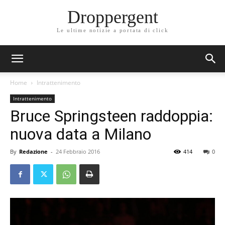
Droppergent
Le ultime notizie a portata di click
Home
Intrattenimento
Intrattenimento
Bruce Springsteen raddoppia:
nuova data a Milano
By
Redazione
-
24 Febbraio 2016
414
0