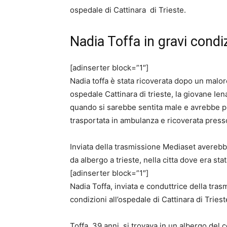
ospedale di Cattinara di Trieste.
Nadia Toffa in gravi condiz
[adinserter block=”1″]
Nadia toffa è stata ricoverata dopo un malo
ospedale Cattinara di trieste, la giovane Ie
quando si sarebbe sentita male e avrebbe p
trasportata in ambulanza e ricoverata presso
Inviata della trasmissione Mediaset averebb
da albergo a trieste, nella citta dove era stat
[adinserter block=”1″]
Nadia Toffa, inviata e conduttrice della trasm
condizioni all’ospedale di Cattinara di Trie
Toffa, 39 anni, si trovava in un albergo del