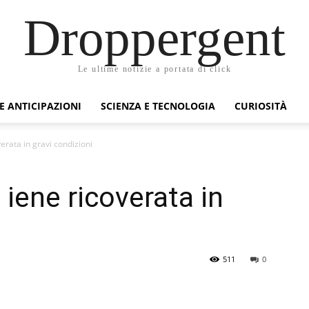
Droppergent
Le ultime notizie a portata di click
 E ANTICIPAZIONI
SCIENZA E TECNOLOGIA
CURIOSITÀ
erata in gravi condizioni
 iene ricoverata in
511
0