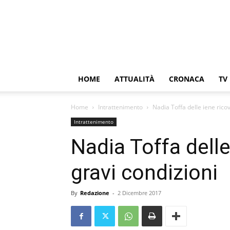
HOME
ATTUALITÀ
CRONACA
TV
Home
Intrattenimento
Nadia Toffa delle iene ricov
Intrattenimento
Nadia Toffa delle
gravi condizioni
By
Redazione
-
2 Dicembre 2017