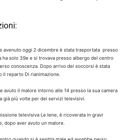
ioni:
re avenuto oggi 2 dicembre è stata trasportata presso
na ha solo 39e e si trovava presso albergo del centro
erso conoscenza. Dopo arrivo dei soccorsi è stata
 il reparto Di rianimazione.
e avuto il malore intorno alle 14 presso la sua camera
a già più volte per dei servizi televisivi.
issione televisiva Le Iene, è ricoverata in gravi
ste, dopo aver avuto un malore.
 centro quando si è sentita male ed avrebbe perso