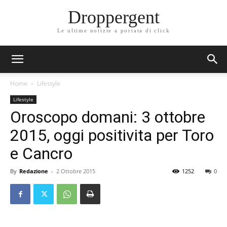
Droppergent
Le ultime notizie a portata di click
Home
Lifestyle
Lifestyle
Oroscopo domani: 3 ottobre
2015, oggi positivita per Toro
e Cancro
By
Redazione
-
2 Ottobre 2015
1252
0