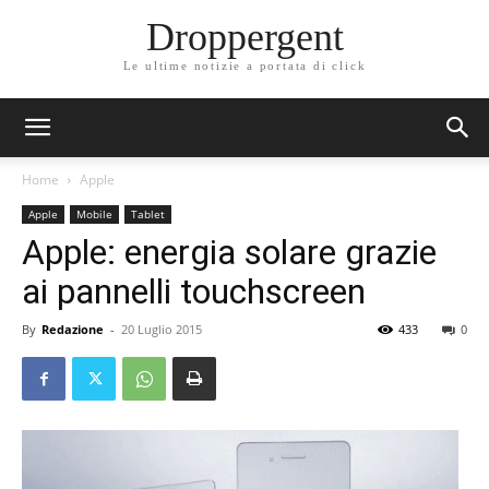
Droppergent
Le ultime notizie a portata di click
Home
Apple
Apple
Mobile
Tablet
Apple: energia solare grazie
ai pannelli touchscreen
By
Redazione
-
20 Luglio 2015
433
0