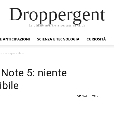
Droppergent
Le ultime notizie a portata di click
 E ANTICIPAZIONI
SCIENZA E TECNOLOGIA
CURIOSITÀ
oria espandibile
Note 5: niente
bile
402
0