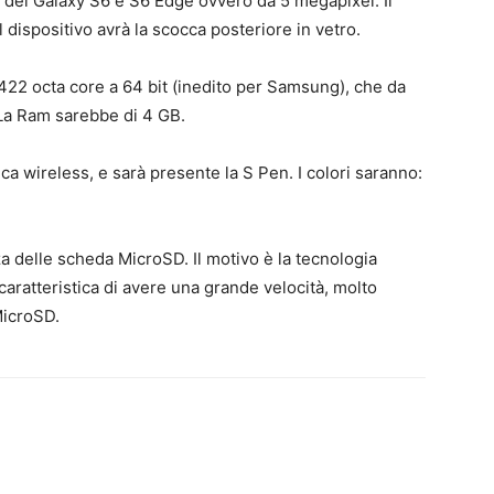
a dei Galaxy S6 e S6 Edge ovvero da 5 megapixel. Il
 dispositivo avrà la scocca posteriore in vetro.
22 octa core a 64 bit (inedito per Samsung), che da
 La Ram sarebbe di 4 GB.
ica wireless, e sarà presente la S Pen. I colori saranno:
za delle scheda MicroSD. Il motivo è la tecnologia
caratteristica di avere una grande velocità, molto
MicroSD.