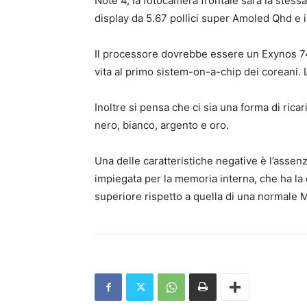
Note 4, la fotocamera frontale sarà la stess
display da 5.67 pollici super Amoled Qhd e il
Il processore dovrebbe essere un Exynos 74
vita al primo sistem-on-a-chip dei coreani.
Inoltre si pensa che ci sia una forma di ricar
nero, bianco, argento e oro.
Una delle caratteristiche negative è l’assen
impiegata per la memoria interna, che ha la 
superiore rispetto a quella di una normale 