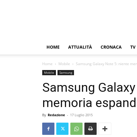
HOME
ATTUALITÀ
CRONACA
TV
Home
Mobile
Samsung Galaxy Note 5: niente mem
Mobile
Samsung
Samsung Galaxy 
memoria espandi
By
Redazione
-
17 Luglio 2015