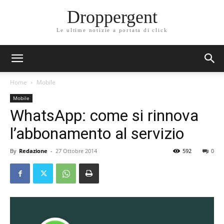
Droppergent
Le ultime notizie a portata di click
Home
Mobile
Mobile
WhatsApp: come si rinnova
l’abbonamento al servizio
By
Redazione
-
27 Ottobre 2014
592
0