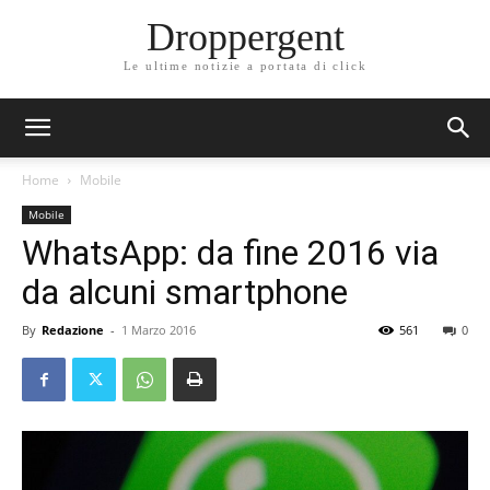
Droppergent
Le ultime notizie a portata di click
Home
Mobile
Mobile
WhatsApp: da fine 2016 via
da alcuni smartphone
By
Redazione
-
1 Marzo 2016
561
0