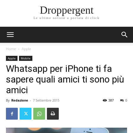
Droppergent
Le ultime notizie a portata di click
Home
Apple
Apple
Mobile
Whatsapp per iPhone ti fa
sapere quali amici ti sono più
amici
By
Redazione
-
7 Settembre 2015
387
0