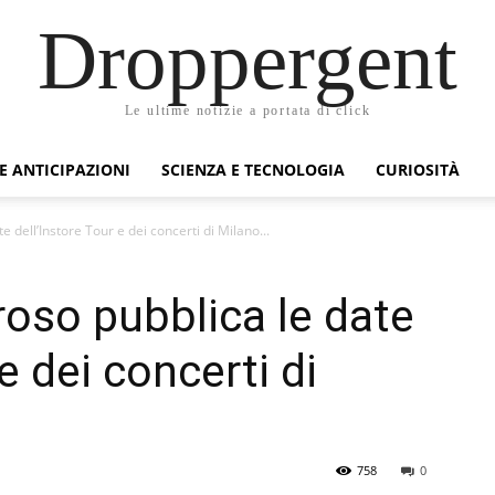
Droppergent
Le ultime notizie a portata di click
 E ANTICIPAZIONI
SCIENZA E TECNOLOGIA
CURIOSITÀ
dell’Instore Tour e dei concerti di Milano...
oso pubblica le date
e dei concerti di
758
0