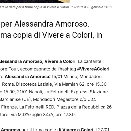
le date per il firma copia di Vivere a Colori, in uscita il 15 gennaio 2016.
 per Alessandra Amoroso.
rma copia di Vivere a Colori, in
Alessandra Amoroso
,
Vivere a Colori
. La cantante
nstore Tour, accompagnato dall’hashtag #
VivereAColori
.
are
Alessandra Amoroso
: 15/01 Milano, Mondadori
1 Roma, Discoteca Laziale, Via Mamian 62, ore 15.30,
re 15.00, 21/01 Napoli, La Feltrinelli Express, Stazione
 Marcianise (CE), Mondadori Megastore c/o C.C.
Firenze, La Feltrinelli RED, Piazza della Repubblica 26,
re, via M.D’Azeglio 34/A, ore 17.30.
a Amoroso
per il firma copie di
Vivere a Colori
il 27/01