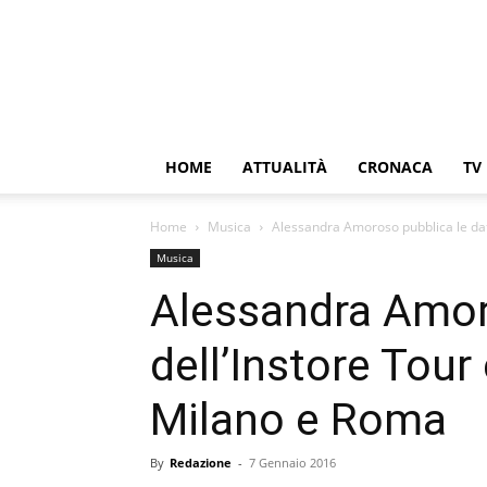
HOME
ATTUALITÀ
CRONACA
TV
Home
Musica
Alessandra Amoroso pubblica le date 
Musica
Alessandra Amor
dell’Instore Tour 
Milano e Roma
By
Redazione
-
7 Gennaio 2016