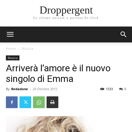
Droppergent
Le ultime notizie a portata di click
Home
Musica
Musica
Arriverà l’amore è il nuovo
singolo di Emma
By
Redazione
-
20 Ottobre 2015
1533
0