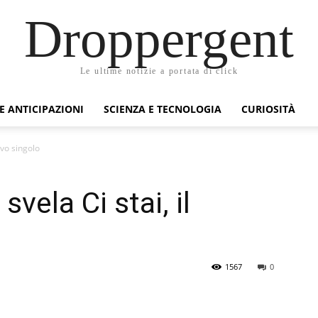
Droppergent
Le ultime notizie a portata di click
 E ANTICIPAZIONI
SCIENZA E TECNOLOGIA
CURIOSITÀ
ovo singolo
vela Ci stai, il
1567
0