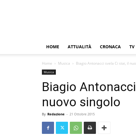
HOME
ATTUALITÀ
CRONACA
TV
Home
Musica
Biagio Antonacci svela Ci stai, il nu
Musica
Biagio Antonacci s
nuovo singolo
By
Redazione
-
21 Ottobre 2015