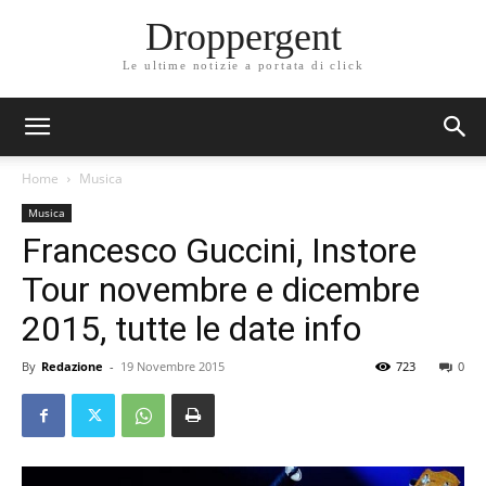
Droppergent
Le ultime notizie a portata di click
Home
Musica
Musica
Francesco Guccini, Instore
Tour novembre e dicembre
2015, tutte le date info
By
Redazione
-
19 Novembre 2015
723
0