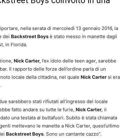
ackstreet Boys coinvolto in una
 riportare, nella serata di mercoledì 13 gennaio 2016, la
te dei
Backstreet Boys
è stato messo in manette dagli
, in Florida.
azione,
Nick Carter,
l’ex idolo delle teen ager, sarebbe
bar. Il rapporto delle forze dell’ordine parla di un
noto locale della cittadina, nel quale
Nick Carter
si era
.
e sarebbero stati rifiutati all’ingresso del locale
bbe fatto andare su tutte le furie,
Nick Carter,
il
dato una testata al buttafuori. Subito è stata chiamata
 agenti mettevano le manette a Nick Carter, quest’ultimo
ei
Backstreet Boys
. Sono un cantante cazzo”.