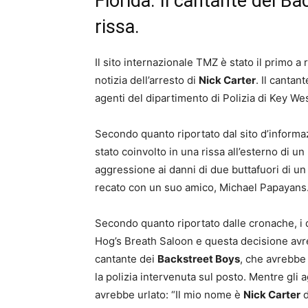
Florida. Il cantante dei B
rissa.
Il sito internazionale TMZ è stato il primo a
notizia dell’arresto di
Nick Carter
. Il cantan
agenti del dipartimento di Polizia di Key West
Secondo quanto riportato dal sito d’inform
stato coinvolto in una rissa all’esterno di un 
aggressione ai danni di due buttafuori di un 
recato con un suo amico, Michael Papayans
Secondo quanto riportato dalle cronache, i du
Hog’s Breath Saloon e questa decisione avre
cantante dei
Backstreet Boys
, che avrebbe 
la polizia intervenuta sul posto. Mentre gli
avrebbe urlato: “Il mio nome è
Nick Carter
d