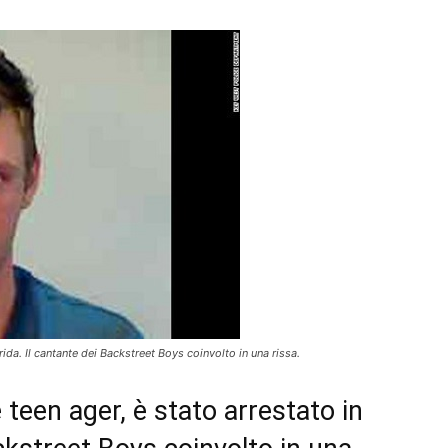
rida. Il cantante dei Backstreet Boys coinvolto in una rissa.
e teen ager, è stato arrestato in