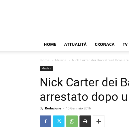
HOME
ATTUALITÀ
CRONACA
TV
Home
Musica
Nick Carter dei Backstreet Boys arr
Musica
Nick Carter dei 
arrestato dopo un
By
Redazione
-
15 Gennaio 2016