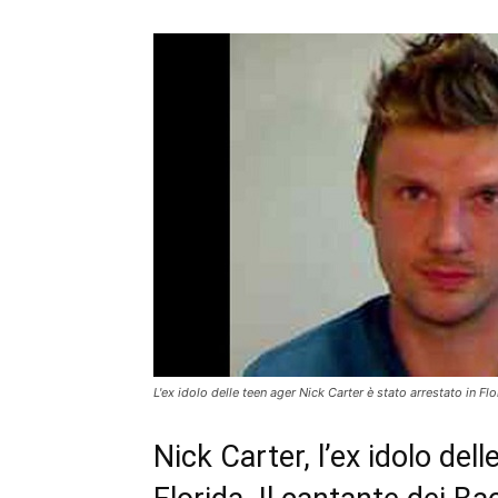
L'ex idolo delle teen ager Nick Carter è stato arrestato in Flo
Nick Carter, l’ex idolo dell