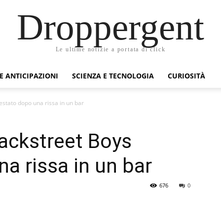
Droppergent
Le ultime notizie a portata di click
 E ANTICIPAZIONI
SCIENZA E TECNOLOGIA
CURIOSITÀ
estato dopo una rissa in un bar
Backstreet Boys
a rissa in un bar
676
0