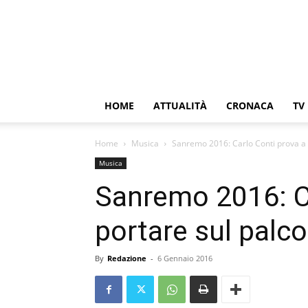
HOME
ATTUALITÀ
CRONACA
TV
Home
Musica
Sanremo 2016: Carlo Conti prova a p
Musica
Sanremo 2016: Ca
portare sul palco
By
Redazione
-
6 Gennaio 2016