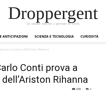
Droppergent
Le ultime notizie a portata di click
 E ANTICIPAZIONI
SCIENZA E TECNOLOGIA
CURIOSITÀ
ortare sul palco dell’Ariston Rihanna
rlo Conti prova a
 dell’Ariston Rihanna
639
0