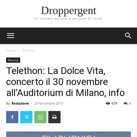
Droppergent
Le ultime notizie a portata di click
Home
Musica
Musica
Telethon: La Dolce Vita,
concerto il 30 novembre
all’Auditorium di Milano, info
By
Redazione
-
29 Novembre 2015
679
0