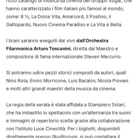
ricco catalogo di musica da cinema del Gruppo Sugar, che
hanno caratterizzato i film italiani più famosi al mondo,
come: 8 ½, La Dolce Vita, Amarcord, Il Postino, il
Gattopardo, Nuovo Cinema Paradiso e La Vita è Bella.
I brani saranno eseguiti dal vivo
dall’Orchestra
Filarmonica Arturo Toscanini
, diretta dal Maestro e
compositore di fama internazionale Steven Mercurio.
Si potranno udire pezzi storici composti da autori, quali
Nino Rota, Ennio Morricone, Luis Bacalov, Nicola Piovani
e molti altri grandi maestri della musica da cinema.
La regia della serata è stata affidata a Giampiero Solari,
che ha imbastito lo spettacolo con un’alternanza tra suoni
e immagini di repertorio scelte grazie alla collaborazione
con l’Istituto Luce Cinecittà. Per i biglietti, disponibili
direttamente presso l’Auditorium, si può contattare il