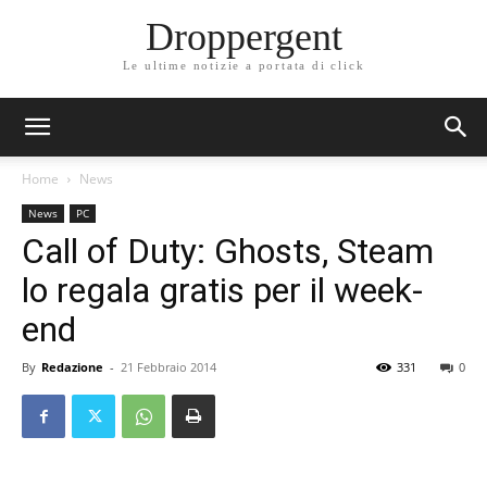
Droppergent
Le ultime notizie a portata di click
Home
News
News
PC
Call of Duty: Ghosts, Steam
lo regala gratis per il week-
end
By
Redazione
-
21 Febbraio 2014
331
0