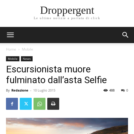
Droppergent
Le ultime notizie a portata di click
Home
Mobile
Mobile
News
Escursionista muore
fulminato dall’asta Selfie
By
Redazione
-
10 Luglio 2015
488
0