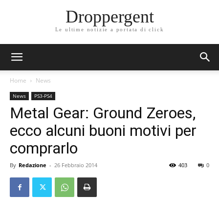
Droppergent
Le ultime notizie a portata di click
Home
News
News
PS3-PS4
Metal Gear: Ground Zeroes,
ecco alcuni buoni motivi per
comprarlo
By
Redazione
-
26 Febbraio 2014
403
0