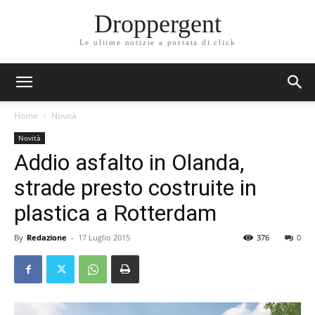
Droppergent
Le ultime notizie a portata di click
Home
Novità
Novità
Addio asfalto in Olanda,
strade presto costruite in
plastica a Rotterdam
By
Redazione
-
17 Luglio 2015
376
0