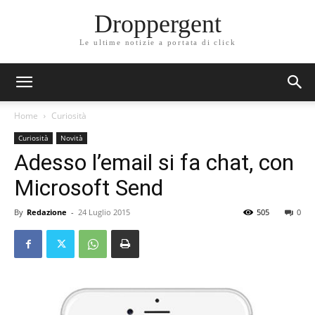
Droppergent
Le ultime notizie a portata di click
Home
Curiosità
Curiosità
Novità
Adesso l’email si fa chat, con
Microsoft Send
By
Redazione
-
24 Luglio 2015
505
0