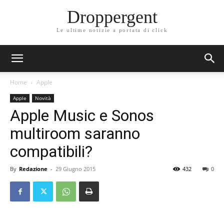
Droppergent
Le ultime notizie a portata di click
Home
Apple
Apple
Novità
Apple Music e Sonos
multiroom saranno
compatibili?
By
Redazione
-
29 Giugno 2015
432
0