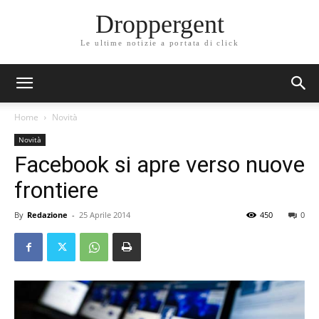
Droppergent
Le ultime notizie a portata di click
Home
Novità
Novità
Facebook si apre verso nuove
frontiere
By
Redazione
-
25 Aprile 2014
450
0