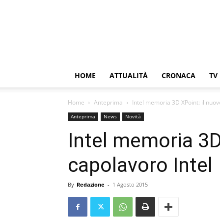
HOME
ATTUALITÀ
CRONACA
TV
Home
Anteprima
Intel memoria 3D XPoint: il nuov
Anteprima
News
Novità
Intel memoria 3D
capolavoro Intel
By
Redazione
-
1 Agosto 2015