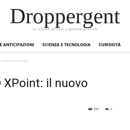
Droppergent
Le ultime notizie a portata di click
 E ANTICIPAZIONI
SCIENZA E TECNOLOGIA
CURIOSITÀ
o capolavoro Intel
 XPoint: il nuovo
371
0