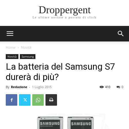
Droppergent
Le ultime notizie a portata di click
Home
Novità
Novità
Samsung
La batteria del Samsung S7
durerà di più?
By
Redazione
-
1 Luglio 2015
410
0