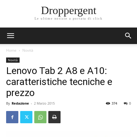
Droppergent
Le ultime notizie a portata di click
Home
Novità
Novità
Lenovo Tab 2 A8 e A10:
caratteristiche tecniche e
prezzo
By
Redazione
-
2 Marzo 2015
374
0