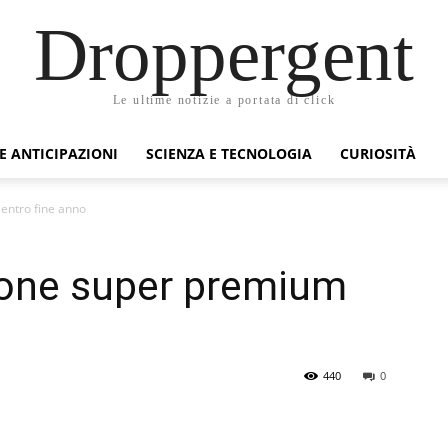
Droppergent
Le ultime notizie a portata di click
 E ANTICIPAZIONI
SCIENZA E TECNOLOGIA
CURIOSITÀ
entro fine anno
one super premium
440
0