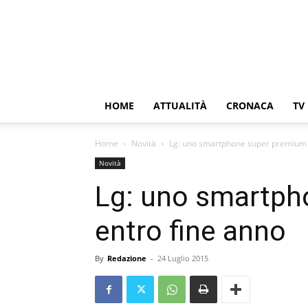
HOME
ATTUALITÀ
CRONACA
TV
Home
Novità
Lg: uno smartphone super premium 
Novità
Lg: uno smartph
entro fine anno
By
Redazione
-
24 Luglio 2015