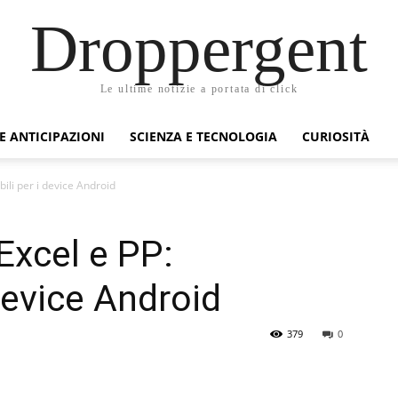
Droppergent
Le ultime notizie a portata di click
 E ANTICIPAZIONI
SCIENZA E TECNOLOGIA
CURIOSITÀ
bili per i device Android
Excel e PP:
 device Android
379
0