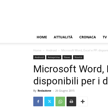
HOME
ATTUALITÀ
CRONACA
TV
Home
Android
Microsoft Word, Excel e PP: disponi
Android
Anteprima
News
Novità
Microsoft Word, 
disponibili per i
By
Redazione
-
26 Giugno 2015