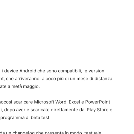
ti i device Android che sono compatibili, le versioni
nt, che arriveranno a poco più di un mese di distanza
iate a metà maggio.
annocosì scaricare Microsoft Word, Excel e PowerPoint
i, dopo averle scaricate direttamente dal Play Store e
 programma di beta test.
da un changelog che presenta in modo testuale: