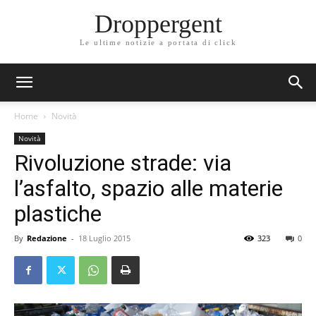
Droppergent
Le ultime notizie a portata di click
Home
Novità
Novità
Rivoluzione strade: via
l’asfalto, spazio alle materie
plastiche
By
Redazione
-
18 Luglio 2015
323
0