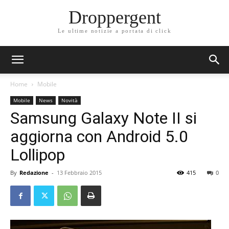
Droppergent
Le ultime notizie a portata di click
Home
Mobile
Mobile
News
Novità
Samsung Galaxy Note II si
aggiorna con Android 5.0
Lollipop
By
Redazione
-
13 Febbraio 2015
415
0