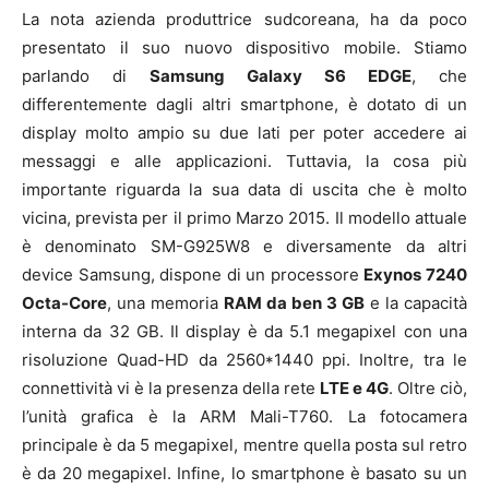
La nota azienda produttrice sudcoreana, ha da poco
presentato il suo nuovo dispositivo mobile. Stiamo
parlando di
Samsung Galaxy S6 EDGE
, che
differentemente dagli altri smartphone, è dotato di un
display molto ampio su due lati per poter accedere ai
messaggi e alle applicazioni. Tuttavia, la cosa più
importante riguarda la sua data di uscita che è molto
vicina, prevista per il primo Marzo 2015. Il modello attuale
è denominato SM-G925W8 e diversamente da altri
device Samsung, dispone di un processore
Exynos 7240
Octa-Core
, una memoria
RAM da ben 3 GB
e la capacità
interna da 32 GB. Il display è da 5.1 megapixel con una
risoluzione Quad-HD da 2560*1440 ppi. Inoltre, tra le
connettività vi è la presenza della rete
LTE e 4G
. Oltre ciò,
l’unità grafica è la ARM Mali-T760. La fotocamera
principale è da 5 megapixel, mentre quella posta sul retro
è da 20 megapixel. Infine, lo smartphone è basato su un