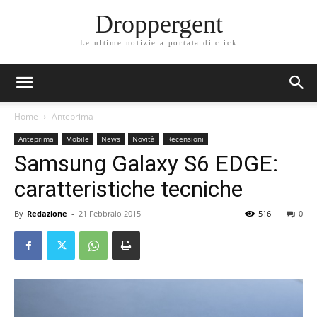
Droppergent
Le ultime notizie a portata di click
Home
Anteprima
Anteprima
Mobile
News
Novità
Recensioni
Samsung Galaxy S6 EDGE:
caratteristiche tecniche
By
Redazione
-
21 Febbraio 2015
516
0