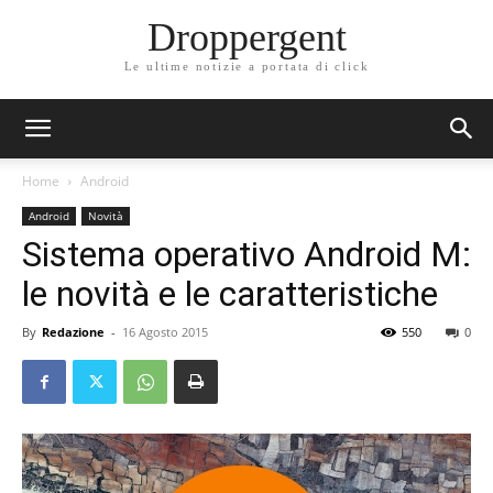
Droppergent
Le ultime notizie a portata di click
Home
Android
Android
Novità
Sistema operativo Android M:
le novità e le caratteristiche
By
Redazione
-
16 Agosto 2015
550
0