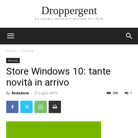
Droppergent
Le ultime notizie a portata di click
Home
Novità
Novità
Store Windows 10: tante
novità in arrivo
By
Redazione
-
27 Luglio 2015
388
0