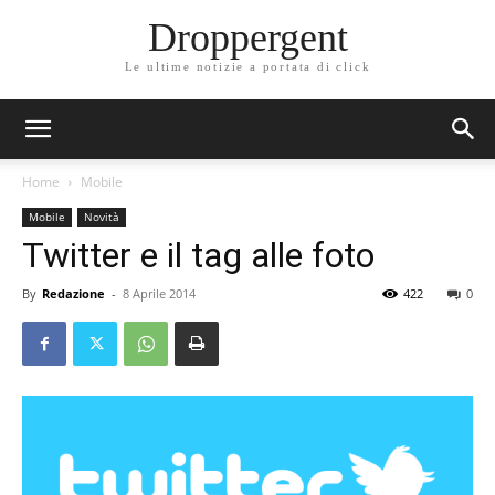
Droppergent
Le ultime notizie a portata di click
Home
Mobile
Mobile
Novità
Twitter e il tag alle foto
By
Redazione
-
8 Aprile 2014
422
0