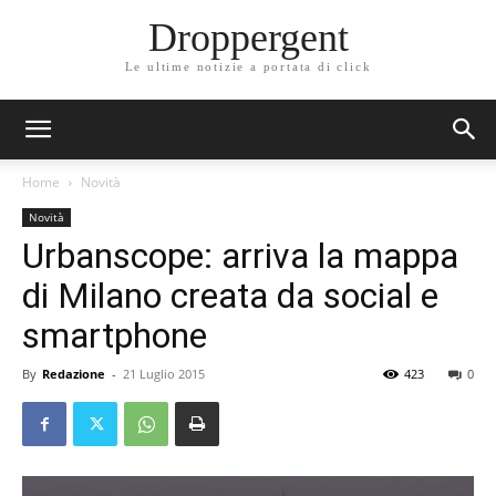
Droppergent
Le ultime notizie a portata di click
Home
Novità
Novità
Urbanscope: arriva la mappa
di Milano creata da social e
smartphone
By
Redazione
-
21 Luglio 2015
423
0