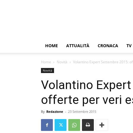
HOME
ATTUALITÀ
CRONACA
TV
Home
Novità
Volantino Expert Settembre 2015: off
Novità
Volantino Exper
offerte per veri e
By
Redazione
-
23 Settembre 2015