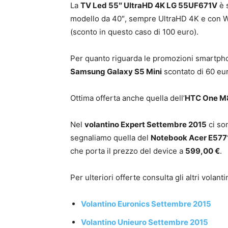
La
TV Led 55″ UltraHD 4K LG 55UF671V
è 
modello da 40″, sempre UltraHD 4K e con Wi
(sconto in questo caso di 100 euro).
Per quanto riguarda le promozioni smartph
Samsung Galaxy S5 Mini
scontato di 60 eu
Ottima offerta anche quella dell’
HTC One M
Nel
volantino Expert Settembre 2015
ci so
segnaliamo quella del
Notebook Acer E57
che porta il prezzo del device a
599,00 €
.
Per ulteriori offerte consulta gli altri volantin
Volantino Euronics Settembre 2015
Volantino Unieuro Settembre 2015