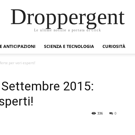
Droppergent
Le ultime notizie a portata di click
 E ANTICIPAZIONI
SCIENZA E TECNOLOGIA
CURIOSITÀ
erte per veri esperti!
t Settembre 2015:
sperti!
336
0