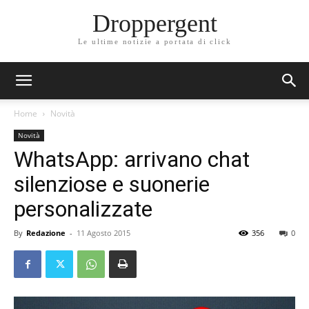
Droppergent
Le ultime notizie a portata di click
Home
Novità
Novità
WhatsApp: arrivano chat
silenziose e suonerie
personalizzate
By
Redazione
-
11 Agosto 2015
356
0