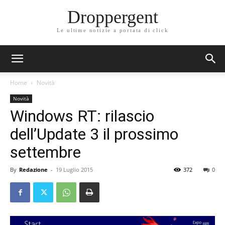
Droppergent
Le ultime notizie a portata di click
Home
Novità
Novità
Windows RT: rilascio
dell’Update 3 il prossimo
settembre
By
Redazione
-
19 Luglio 2015
372
0