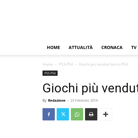
HOME
ATTUALITÀ
CRONACA
TV
Home
PS3-PS4
Giochi più venduti lancio PS4
PS3-PS4
Giochi più vendu
By
Redazione
-
23 Febbraio 2014