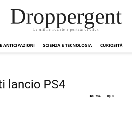
Droppergent
Le ultime notizie a portata di click
 E ANTICIPAZIONI
SCIENZA E TECNOLOGIA
CURIOSITÀ
ti lancio PS4
384
0