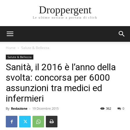
Droppergent
Le ultime notizie a portata di click
Home
Salute & Bellezza
Salute & Bellezza
Sanità, il 2016 è l’anno della
svolta: concorsa per 6000
assunzioni tra medici ed
infermieri
By
Redazione
-
19 Dicembre 2015
362
0