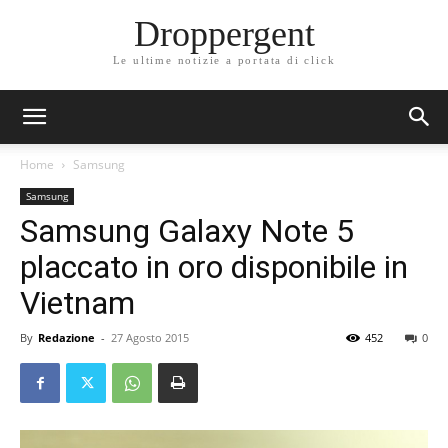
Droppergent
Le ultime notizie a portata di click
Home
Samsung
Samsung
Samsung Galaxy Note 5
placcato in oro disponibile in
Vietnam
By
Redazione
-
27 Agosto 2015
452
0