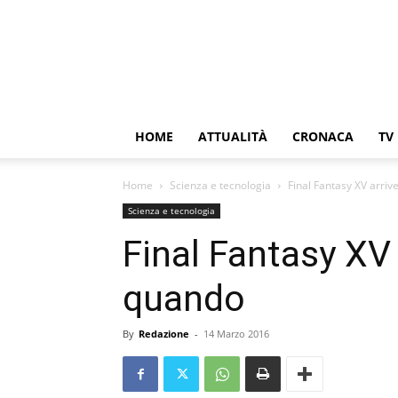
HOME
ATTUALITÀ
CRONACA
TV
Home
Scienza e tecnologia
Final Fantasy XV arriv
Scienza e tecnologia
Final Fantasy XV 
quando
By
Redazione
-
14 Marzo 2016