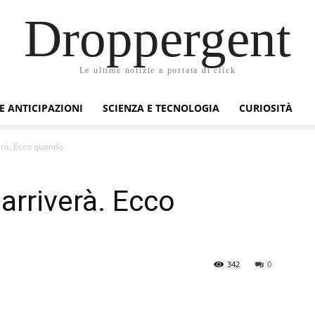
Droppergent
Le ultime notizie a portata di click
 E ANTICIPAZIONI
SCIENZA E TECNOLOGIA
CURIOSITÀ
erà. Ecco quando
arriverà. Ecco
342
0