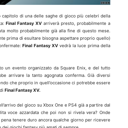
 capitolo di una delle saghe di gioco più celebri della
ta:
Final Fantasy XV
arriverà presto, probabilmente a
iuta molto probabilmente già alla fine di questo mese.
te prima di esultare bisogna aspettare proprio quello)
confermate:
Final Fantasy XV
vedrà la luce prima della
isto un evento organizzato da Square Enix, e del tutto
bbe arrivare la tanto agognata conferma. Già diversi
endo che proprio in quell’occasione ci potrebbe essere
 di
Final Fantasy XV.
dell’arrivo del gioco su Xbox One e PS4 già a partire dal
olita voce azzardata che poi non si rivela vera? Onde
 la pena tenere duro ancora qualche giorno per ricevere
no dei giochi fantasy più amati di sempre.