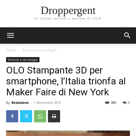
Droppergent
Le ultime notizie a portata di click
Home
Scienza e tecnologia
Scienza e tecnologia
OLO Stampante 3D per
smartphone, l’Italia trionfa al
Maker Faire di New York
By
Redazione
-
1 Novembre 2015
385
0