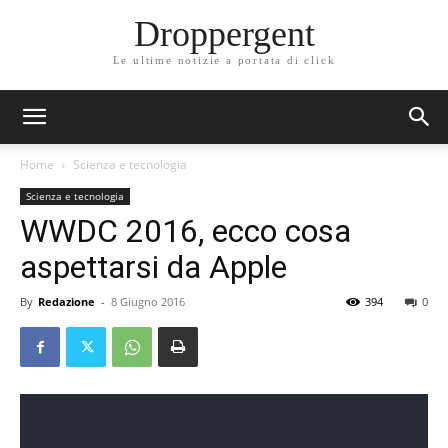
Droppergent
Le ultime notizie a portata di click
Home
Scienza e tecnologia
Scienza e tecnologia
WWDC 2016, ecco cosa
aspettarsi da Apple
By
Redazione
-
8 Giugno 2016
394
0