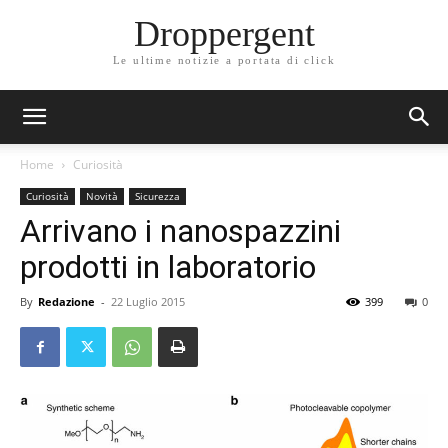
Droppergent
Le ultime notizie a portata di click
Home
Curiosità
Curiosità
Novità
Sicurezza
Arrivano i nanospazzini
prodotti in laboratorio
By
Redazione
-
22 Luglio 2015
399
0