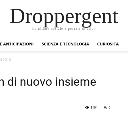
Droppergent
Le ultime notizie a portata di click
 E ANTICIPAZIONI
SCIENZA E TECNOLOGIA
CURIOSITÀ
el 2016
n di nuovo insieme
1104
0