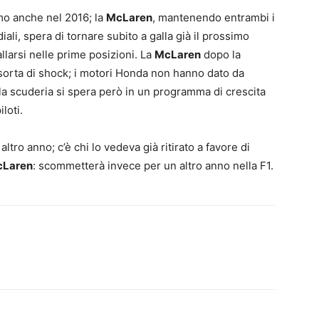
mo anche nel 2016; la
McLaren
, mantenendo entrambi i
ali, spera di tornare subito a galla già il prossimo
larsi nelle prime posizioni. La
McLaren
dopo la
sorta di shock; i motori Honda non hanno dato da
lla scuderia si spera però in un programma di crescita
loti.
ltro anno; c’è chi lo vedeva già ritirato a favore di
Laren
: scommetterà invece per un altro anno nella F1.