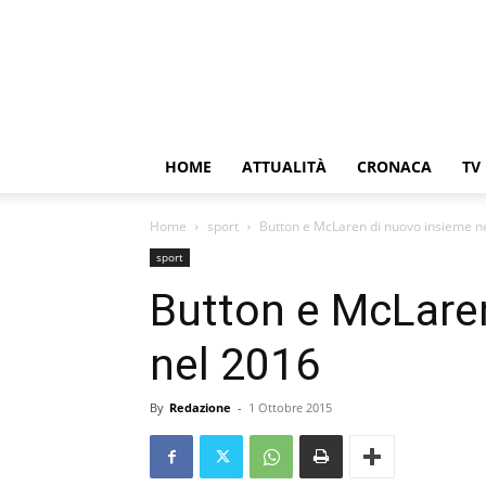
HOME
ATTUALITÀ
CRONACA
TV
Home
sport
Button e McLaren di nuovo insieme n
sport
Button e McLare
nel 2016
By
Redazione
-
1 Ottobre 2015