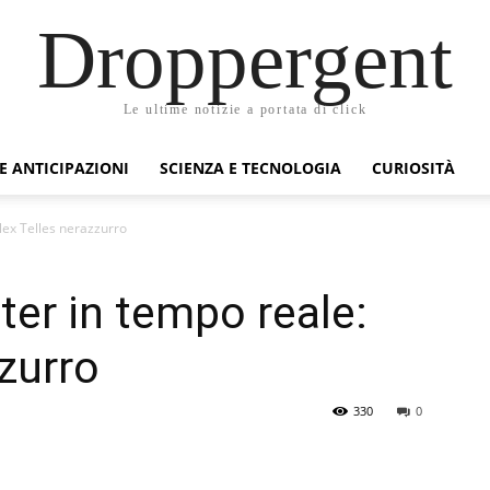
Droppergent
Le ultime notizie a portata di click
 E ANTICIPAZIONI
SCIENZA E TECNOLOGIA
CURIOSITÀ
lex Telles nerazzurro
ter in tempo reale:
zurro
330
0