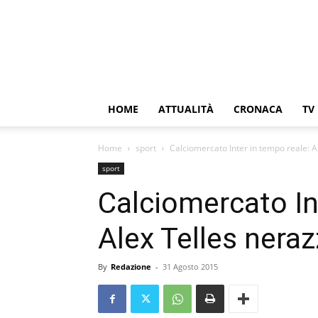
HOME
ATTUALITÀ
CRONACA
TV
Home
sport
Calciomercato Inter in tempo reale: A
sport
Calciomercato In
Alex Telles neraz
By
Redazione
-
31 Agosto 2015