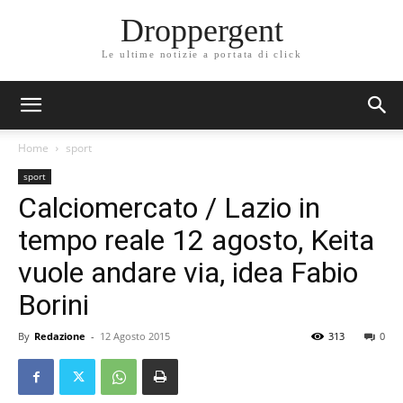
Droppergent
Le ultime notizie a portata di click
Home
sport
sport
Calciomercato / Lazio in
tempo reale 12 agosto, Keita
vuole andare via, idea Fabio
Borini
By
Redazione
-
12 Agosto 2015
313
0